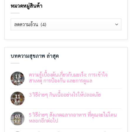
หมวดหมู่สินค้า
บทความสุขภาพ ล่าสุด
ความรู้เบื้องต้นเกี่ยวกับมะเร็ง: การเข้าใจ
13
สาเหตุ การป้องกัน และการดูแล
ต.ค.
ไม่มี
ความ
3 วิธีง่ายๆ กินเนื้ออย่างไรให้ปลอดภัย
เห็น
11
บน
มิ.ย.
ไม่มี
ความ
ความ
รู้
เห็น
เบื้อง
บน
5 วิธีง่ายๆ สังเกตฉลากอาหาร ที่คุณจะไม่โดน
07
ต้น
3
เกี่ยว
หลอกอีกต่อไป
มิ.ย.
วิธี
กับ
ง่ายๆ
ไม่มี
มะเร็ง:
กิน
ความ
การ