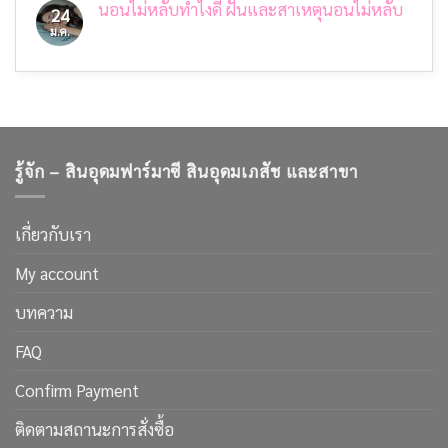
เนื้อ
นอนไม่หลับทำไงดี ฝันและสาเหตุนอนไม่หลับ
เห็น
24
เข้าใจ
อย่างไร
บน
สาเหตุ
ม.ค.
ไม่มี
ให้
5
การ
ความ
ปลอดภัย
วิธี
ป้องกัน
เห็น
ง่ายๆ
และ
บน
สังเกต
การ
นอน
ฉลาก
ดูแล
ไม่
อาหาร
หลับ
ที่
ทำ
คุณ
ไงดี
จะ
ฝัน
ไม่
รู้จัก – สินอุดมฟาร์มาซี สินอุดมเภสัช และสาขา
และ
โดน
สาเหตุ
หลอก
นอน
อีก
ไม่
ต่อ
หลับ
เกี่ยวกับเรา
ไป
My account
บทความ
FAQ
Confirm Payment
ติดตามสถานะการสั่งซื้อ