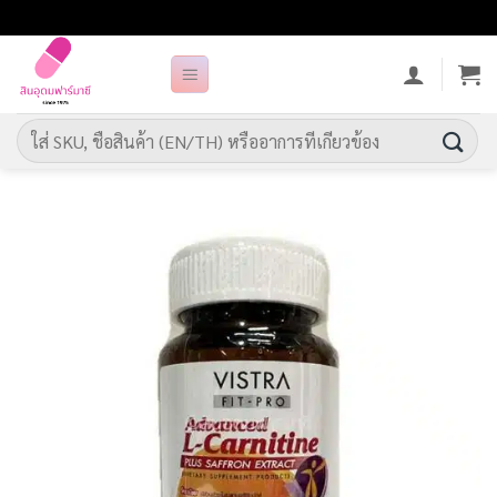
ข้าม
ไป
ยัง
เนื้อหา
ค้นหา: