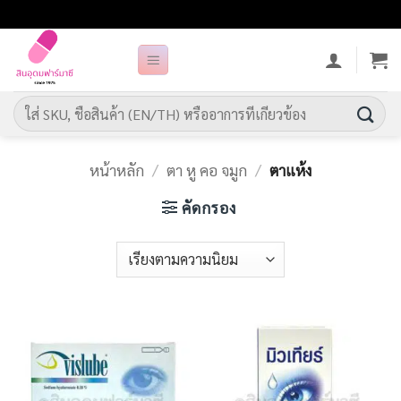
ข้าม
ไป
ยัง
เนื้อหา
ค้นหา:
หน้าหลัก
/
ตา หู คอ จมูก
/
ตาแห้ง
คัดกรอง