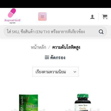
ข้าม
ไป
ยัง
เนื้อหา
ค้นหา:
หน้าหลัก
/
ความดันโลหิตสูง
คัดกรอง