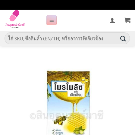
ข้าม
ไป
ยัง
เนื้อหา
ค้นหา: