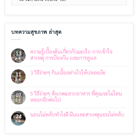
บทความสุขภาพ ล่าสุด
ความรู้เบื้องต้นเกี่ยวกับมะเร็ง: การเข้าใจ
13
สาเหตุ การป้องกัน และการดูแล
ต.ค.
ไม่มี
ความ
3 วิธีง่ายๆ กินเนื้ออย่างไรให้ปลอดภัย
เห็น
11
บน
มิ.ย.
ไม่มี
ความ
ความ
รู้
เห็น
เบื้อง
บน
5 วิธีง่ายๆ สังเกตฉลากอาหาร ที่คุณจะไม่โดน
07
ต้น
3
เกี่ยว
หลอกอีกต่อไป
มิ.ย.
วิธี
กับ
ง่ายๆ
ไม่มี
มะเร็ง:
กิน
ความ
การ
เนื้อ
นอนไม่หลับทำไงดี ฝันและสาเหตุนอนไม่หลับ
เห็น
24
เข้าใจ
อย่างไร
บน
สาเหตุ
ม.ค.
ไม่มี
ให้
5
การ
ความ
ปลอดภัย
วิธี
ป้องกัน
เห็น
ง่ายๆ
และ
บน
สังเกต
การ
นอน