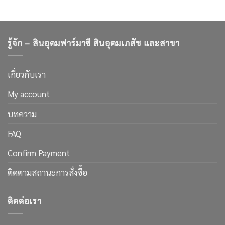
ฉลาก
ดูแล
ไม่
อาหาร
หลับ
ที่
ทำ
คุณ
ไงดี
จะ
ฝัน
ไม่
รู้จัก – สินอุดมฟาร์มาซี สินอุดมเภสัช และสาขา
และ
โดน
สาเหตุ
หลอก
นอน
อีก
ไม่
ต่อ
หลับ
เกี่ยวกับเรา
ไป
My account
บทความ
FAQ
Confirm Payment
ติดตามสถานะการสั่งซื้อ
ติดต่อเรา