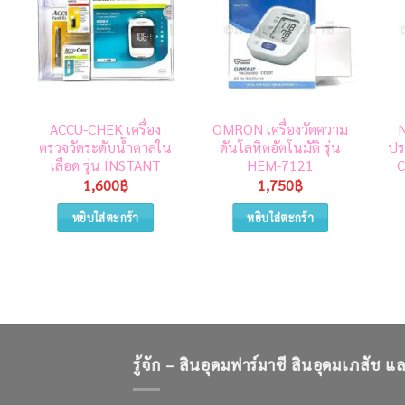
ACCU-CHEK เครื่อง
OMRON เครื่องวัดความ
ตรวจวัดระดับน้ำตาลใน
ดันโลหิตอัตโนมัติ รุ่น
ปร
เลือด รุ่น INSTANT
HEM-7121
C
1,600
฿
1,750
฿
หยิบใส่ตะกร้า
หยิบใส่ตะกร้า
รู้จัก – สินอุดมฟาร์มาซี สินอุดมเภสัช 