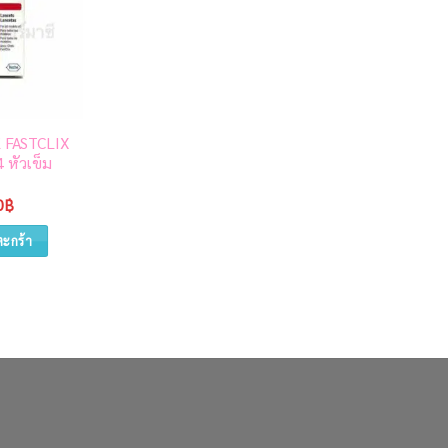
 FASTCLIX
ACCU-CHEK แถบตรวจ
4 หัวเข็ม
น้ำตาล รุ่น INSTANT
25 ชิ้น
0
฿
450
฿
ตะกร้า
หยิบใส่ตะกร้า