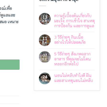
ณ์เพื่อ
ห้ดูแลและ
ความรู้เบื้องต้นเกี่ยวกับ
13
มะเร็ง: การเข้าใจ สาเหตุ
เสมอ เหมาะ
ต.ค.
การป้องกัน และการดูแล
ไม่มี
ความ
3 วิธีง่ายๆ กินเนื้อ
11
เห็น
บน
อย่างไรให้ปลอดภัย
มิ.ย.
ความ
รู้
ไม่มี
เบื้อง
ความ
้น
5 วิธีง่ายๆ สังเกตฉลาก
ต้น
เห็น
07
บน
เกี่ยว
อาหาร ที่คุณจะไม่โดน
มิ.ย.
3
กับ
หลอกอีกต่อไป
วิธี
มะเร็ง:
ง่ายๆ
การ
ไม่มี
กิน
เข้าใจ
ความ
เนื้อ
สาเหตุ
นอนไม่หลับทำไงดี ฝัน
24
เห็น
อย่างไร
การ
บน
และสาเหตุนอนไม่หลับ
ม.ค.
ให้
ป้องกัน
5
ปลอดภัย
และ
วิธี
ไม่มี
การ
ง่ายๆ
ความ
ดูแล
สังเกต
เห็น
บน
ฉลาก
นอน
อาหาร
ไม่
ที่
หลับ
คุณ