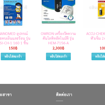
NANOMED อุปกรณ์
OMRON เครื่องวัดความ
ACCU-CHEK
ะคบเย็นและร้อน รุ่น
ดันโลหิตอัตโนมัติ รุ่น
หัวเข็ม 2
SI-CH-1 160 1 ชิ้น
HEM-7156-A
150
฿
2,300
฿
10
หยิบใส่ตะกร้า
หยิบใส่ตะกร้า
หยิบใส่
และสาขา
ติดต่อเรา