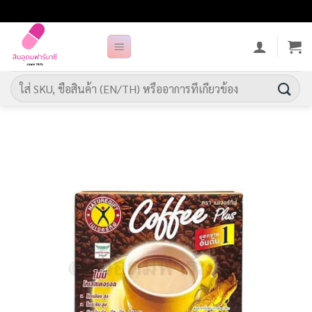
ข้าม
ไป
ยัง
เนื้อหา
ค้นหา: