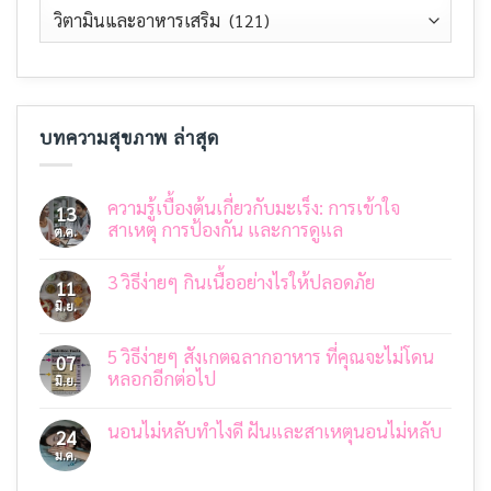
บทความสุขภาพ ล่าสุด
ความรู้เบื้องต้นเกี่ยวกับมะเร็ง: การเข้าใจ
13
สาเหตุ การป้องกัน และการดูแล
ต.ค.
ไม่มี
ความ
3 วิธีง่ายๆ กินเนื้ออย่างไรให้ปลอดภัย
เห็น
11
บน
มิ.ย.
ไม่มี
ความ
ความ
รู้
เห็น
เบื้อง
บน
5 วิธีง่ายๆ สังเกตฉลากอาหาร ที่คุณจะไม่โดน
07
ต้น
3
เกี่ยว
หลอกอีกต่อไป
มิ.ย.
วิธี
กับ
ง่ายๆ
ไม่มี
มะเร็ง:
กิน
ความ
การ
เนื้อ
นอนไม่หลับทำไงดี ฝันและสาเหตุนอนไม่หลับ
เห็น
24
เข้าใจ
อย่างไร
บน
สาเหตุ
ม.ค.
ไม่มี
ให้
5
การ
ความ
ปลอดภัย
วิธี
ป้องกัน
เห็น