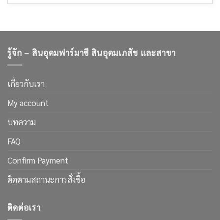
ง่ายๆ
และ
บน
สังเกต
การ
นอน
ฉลาก
ดูแล
ไม่
อาหาร
หลับ
ที่
ทำ
คุณ
ไงดี
จะ
ฝัน
ไม่
รู้จัก – สินอุดมฟาร์มาซี สินอุดมเภสัช และสาขา
และ
โดน
สาเหตุ
หลอก
นอน
อีก
ไม่
ต่อ
หลับ
เกี่ยวกับเรา
ไป
My account
บทความ
FAQ
Confirm Payment
ติดตามสถานะการสั่งซื้อ
ติดต่อเรา