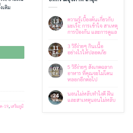
งเดิม
ความรู้เบื้องต้นเกี่ยวกับ
13
มะเร็ง: การเข้าใจ สาเหตุ
ต.ค.
การป้องกัน และการดูแล
ไม่มี
ความ
3 วิธีง่ายๆ กินเนื้อ
11
เห็น
บน
อย่างไรให้ปลอดภัย
มิ.ย.
ความ
รู้
ไม่มี
เบื้อง
ความ
5 วิธีง่ายๆ สังเกตฉลาก
ต้น
เห็น
07
บน
เกี่ยว
อาหาร ที่คุณจะไม่โดน
มิ.ย.
3
กับ
หลอกอีกต่อไป
วิธี
มะเร็ง:
ง่ายๆ
การ
ไม่มี
กิน
เข้าใจ
ความ
เนื้อ
สาเหตุ
นอนไม่หลับทำไงดี ฝัน
24
เห็น
อย่างไร
การ
บน
และสาเหตุนอนไม่หลับ
ม.ค.
ให้
ป้องกัน
5
ปลอดภัย
และ
ิด-19
,
เสริมภูมิ
วิธี
ไม่มี
การ
ง่ายๆ
ความ
ดูแล
สังเกต
เห็น
บน
ฉลาก
นอน
อาหาร
ไม่
ที่
หลับ
คุณ