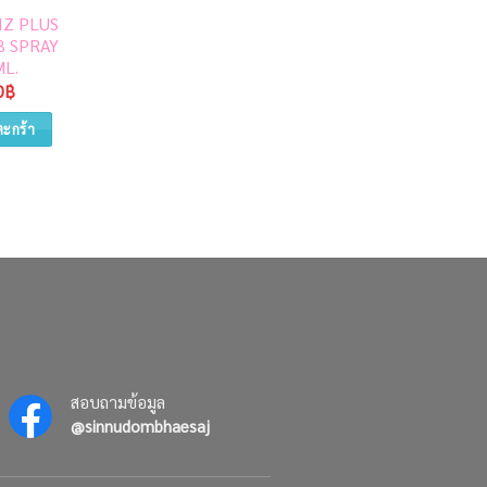
Z PLUS
MAMARINE BIO-C
 SPRAY
PLUS MULTIVITAMIN
L.
120ML.
0
฿
280
฿
ตะกร้า
หยิบใส่ตะกร้า
สอบถามข้อมูล
@sinnudombhaesaj