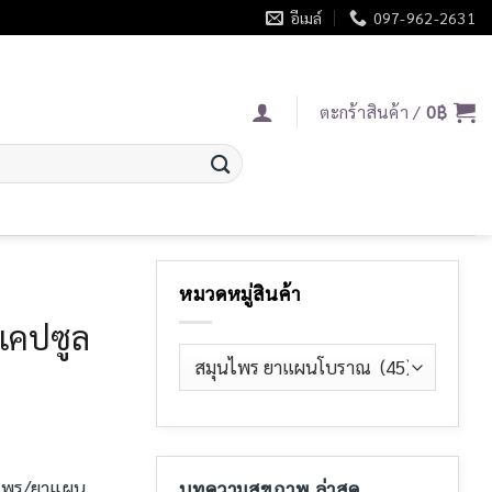
อีเมล์
097-962-2631
ตะกร้าสินค้า /
0
฿
หมวดหมู่สินค้า
แคปซูล
นไพร/ยาแผน
บทความสุขภาพ ล่าสุด