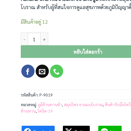
โบราณ สำหรับผู้ที่สนใจการดูแลสุขภาพด้วยภูมิปัญญาดั้
มีสินค้าอยู่ 12
จำนวน HERBAL ONE กระชายสกัด 60 แคปซูล ชิ้น
หยิบใส่ตะกร้า
รหัสสินค้า:
P-9019
หมวดหมู่:
ภูมิต้านทานต่ำ
,
สมุนไพร ยาแผนโบราณ
,
สินค้ารับมือโคว
ต้านทาน
,
โควิด-19