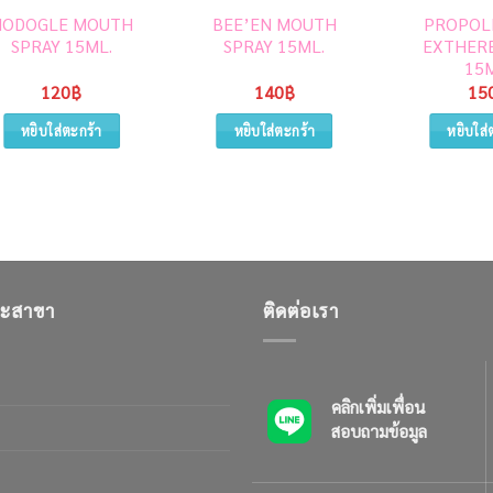
NODOGLE MOUTH
BEE’EN MOUTH
PROPOLI
SPRAY 15ML.
SPRAY 15ML.
EXTHERB
15M
120
฿
140
฿
15
หยิบใส่ตะกร้า
หยิบใส่ตะกร้า
หยิบใส่
และสาขา
ติดต่อเรา
คลิกเพิ่มเพื่อน
สอบถามข้อมูล