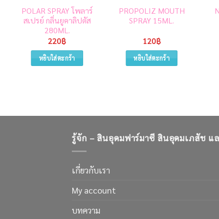
POLAR SPRAY โพลาร์
PROPOLIZ MOUTH
สเปรย์ กลิ่นยูคาลิปตัส
SPRAY 15ML.
280ML.
220
฿
120
฿
หยิบใส่ตะกร้า
หยิบใส่ตะกร้า
รู้จัก – สินอุดมฟาร์มาซี สินอุดมเภสัช 
เกี่ยวกับเรา
My account
บทความ