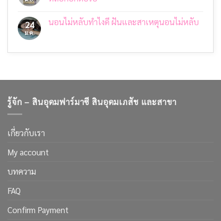
กับ
ง่ายๆ
ไม่มี
มะเร็ง:
กิน
ความ
การ
เนื้อ
นอนไม่หลับทำไงดี ฝันและสาเหตุนอนไม่หลับ
เห็น
24
เข้าใจ
อย่างไร
บน
สาเหตุ
ม.ค.
ไม่มี
ให้
5
การ
ความ
ปลอดภัย
วิธี
ป้องกัน
เห็น
ง่ายๆ
และ
บน
สังเกต
การ
นอน
ฉลาก
ดูแล
ไม่
อาหาร
หลับ
ที่
ทำ
คุณ
ไงดี
จะ
ฝัน
ไม่
รู้จัก – สินอุดมฟาร์มาซี สินอุดมเภสัช และสาขา
และ
โดน
สาเหตุ
หลอก
นอน
อีก
ไม่
ต่อ
หลับ
เกี่ยวกับเรา
ไป
My account
บทความ
FAQ
Confirm Payment