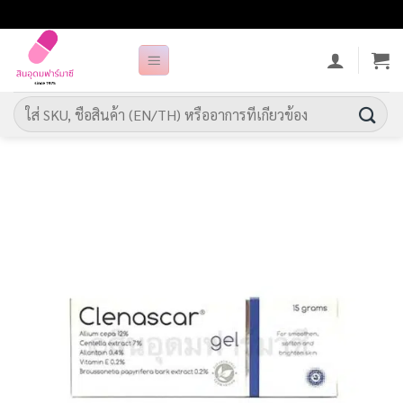
ข้าม
ไป
ยัง
เนื้อหา
ค้นหา: