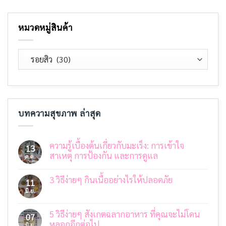
หมวดหมู่สินค้า
บทความสุขภาพ ล่าสุด
ความรู้เบื้องต้นเกี่ยวกับมะเร็ง: การเข้าใจ
13
สาเหตุ การป้องกัน และการดูแล
ต.ค.
ไม่มี
ความ
3 วิธีง่ายๆ กินเนื้ออย่างไรให้ปลอดภัย
เห็น
11
บน
มิ.ย.
ไม่มี
ความ
ความ
รู้
เห็น
เบื้อง
บน
5 วิธีง่ายๆ สังเกตฉลากอาหาร ที่คุณจะไม่โดน
07
ต้น
3
เกี่ยว
หลอกอีกต่อไป
มิ.ย.
วิธี